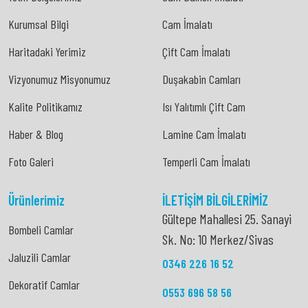
Yetki Belgelerimiz
Cam Balkon İmalatı
Kurumsal Bilgi
Cam İmalatı
Kurumsal Bilgi
Cam İmalatı
Haritadaki Yerimiz
Çift Cam İmalatı
Haritadaki Yerimiz
Çift Cam İmalatı
Vizyonumuz Misyonumuz
Duşakabin Camları
Vizyonumuz Misyonumuz
Duşakabin Camları
Kalite Politikamız
Isı Yalıtımlı Çift Cam
Kalite Politikamız
Isı Yalıtımlı Çift Cam
Haber & Blog
Lamine Cam İmalatı
Haber & Blog
Lamine Cam İmalatı
Foto Galeri
Temperli Cam İmalatı
Foto Galeri
Temperli Cam İmalatı
Ürünlerimiz
İLETIŞIM BILGILERIMIZ
Gültepe Mahallesi 25. Sanayi
Bombeli Camlar
Sk. No: 10 Merkez/Sivas
Bombeli Camlar
Jaluzili Camlar
0346 226 16 52
Jaluzili Camlar
Dekoratif Camlar
0553 696 58 56
Dekoratif Camlar