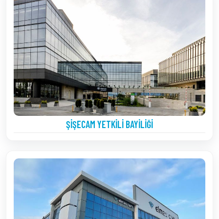
ŞIŞECAM YETKILI BAYILIĞI