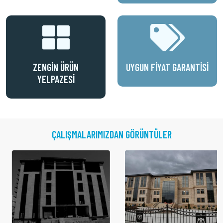
ZENGIN ÜRÜN
UYGUN FIYAT GARANTISI
YELPAZESI
ÇALIŞMALARIMIZDAN GÖRÜNTÜLER